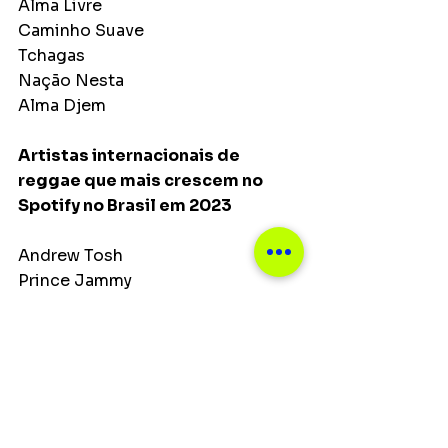
Alma Livre
Caminho Suave
Tchagas
Nação Nesta
Alma Djem
Artistas internacionais de 
reggae que mais crescem no 
Spotify no Brasil em 2023
Andrew Tosh
Prince Jammy
Dennis Bovell
10 Ft. Ganja Plant
Linval Thompson
Principais