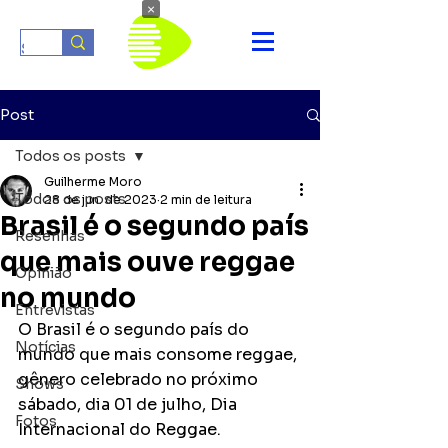
×
Post
Todos os posts
Guilherme Moro
Todos os posts
28 de jun. de 2023
2 min de leitura
Brasil é o segundo país
Resenhas
que mais ouve reggae
Opinião
no mundo
Entrevistas
O Brasil é o segundo país do 
Notícias
mundo que mais consome reggae, 
gênero celebrado no próximo 
Shows
sábado, dia 01 de julho, Dia 
Fotos
Internacional do Reggae. 