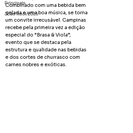
Principais
Combinado com uma bebida bem 
gelada e uma boa música, se torna 
João Rock 2025
um convite irrecusável. Campinas 
recebe pela primeira vez a edição 
especial do “Brasa & Viola”, 
evento que se destaca pela 
estrutura e qualidade nas bebidas 
e dos cortes de churrasco com 
carnes nobres e exóticas. 