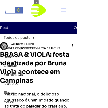
×
Post
Todos os posts
Guilherme Moro
Todos os posts
18 de out. de 2023
1 min de leitura
BRASA & VIOLA: festa
Resenhas
idealizada por Bruna
Opinião
Viola acontece em
Entrevistas
Campinas
Notícias
Shows
Paixão nacional, o delicioso 
churrasco é unanimidade quando 
Fotos
se trata do paladar do brasileiro. 