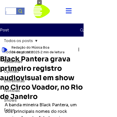
×
Post
Todos os posts
Redação do Música Boa
Todos os posts
24 de jul. de 2025
2 min de leitura
Black Pantera grava
Resenhas
primeiro registro
Opinião
audiovisual em show
Entrevistas
no Circo Voador, no Rio
Notícias
de Janeiro
Shows
A banda mineira Black Pantera, um 
Fotos
dos principais nomes do rock 