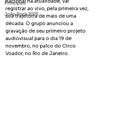
nacional na atualidade, vai 
Principais
registrar ao vivo, pela primeira vez, 
João Rock 2025
sua trajetória de mais de uma 
década. O grupo anunciou a 
gravação de seu primeiro projeto 
audiovisual para o dia 19 de 
novembro, no palco do Circo 
Voador, no Rio de Janeiro.