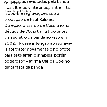
românticas revistadas pela banda 
Principais
nos últimos vinte anos,. Entre hits, 
João Rock 2025
lados-B e regravações sob a 
produção de Paul Ralphes,  
Coleção, clássico de Cassiano na 
década de 70, já tinha tido antes 
um registro da banda ao vivo em 
2002. “Nossa intenção ao regravá-
la foi trazer novamente o holofote 
para este arranjo simples, porém 
poderoso” - afirma Carlos Coelho, 
guitarrista da banda.