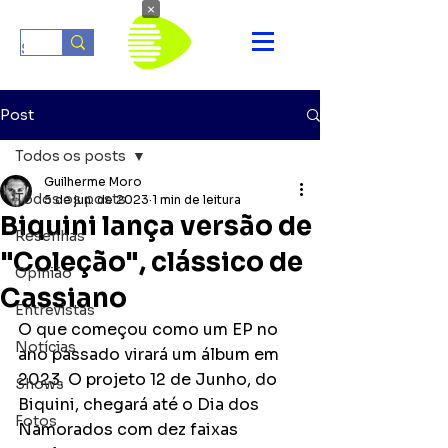
×
Post
Todos os posts
Guilherme Moro
Todos os posts
5 de jun. de 2023
1 min de leitura
Biquini lança versão de
Resenhas
"Coleção", clássico de
Opinião
Cassiano
Entrevistas
O que começou como um EP no 
Notícias
ano passado virará um álbum em 
2023. O projeto 12 de Junho, do 
Shows
Biquini, chegará até o Dia dos 
Fotos
Namorados com dez faixas 