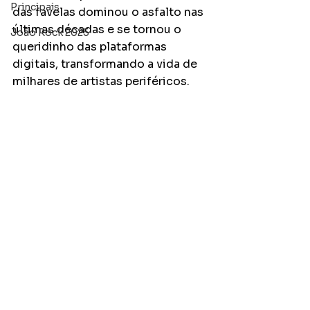
Principais
das favelas dominou o asfalto nas 
últimas décadas e se tornou o 
João Rock 2025
queridinho das plataformas 
digitais, transformando a vida de 
milhares de artistas periféricos. 