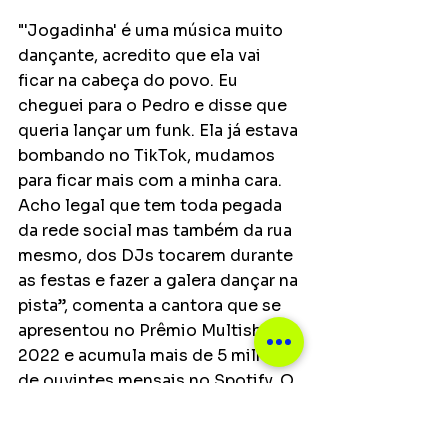
"'Jogadinha' é uma música muito 
dançante, acredito que ela vai 
ficar na cabeça do povo. Eu 
cheguei para o Pedro e disse que 
queria lançar um funk. Ela já estava 
bombando no TikTok, mudamos 
para ficar mais com a minha cara. 
Acho legal que tem toda pegada 
da rede social mas também da rua 
mesmo, dos DJs tocarem durante 
as festas e fazer a galera dançar na 
pista”, comenta a cantora que se 
apresentou no Prêmio Multishow 
2022 e acumula mais de 5 milhões 
de ouvintes mensais no Spotify. O 
clipe de ‘’Jogadinha" estará 
disponível no Youtube às 11h, no 