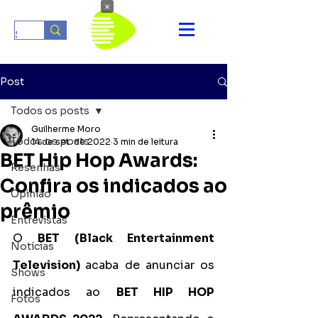
×
Post
Todos os posts
Guilherme Moro
Todos os posts
14 de set. de 2022
3 min de leitura
BET Hip Hop Awards:
Resenhas
Confira os indicados ao
Opinião
prêmio
Entrevistas
O 
BET (Black Entertainment 
Notícias
Television) 
acaba de anunciar os 
Shows
indicados ao 
BET HIP HOP 
Fotos