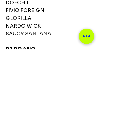
DOECHII
FIVIO FOREIGN
GLORILLA
NARDO WICK
SAUCY SANTANA
DJ DO ANO
D-NICE
DJ CASSIDY
DJ DRAMA
DJ KAY SLAY
DJ PREMIER
KAYTRANADA
MUSTARD
NYLA SYMONE
LA LEAKERS: DJ SOURMILK AND 
JUSTIN INCREDIBLE