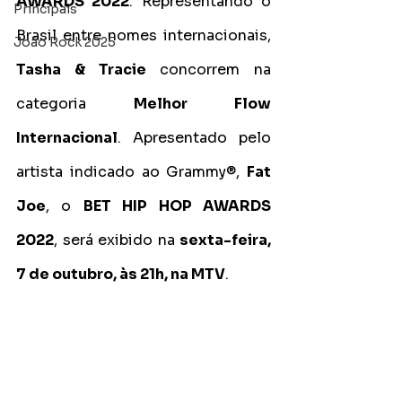
AWARDS 2022
. Representando o 
Principais
Brasil entre nomes internacionais, 
João Rock 2025
Tasha & Tracie 
concorrem na 
categoria 
Melhor Flow 
Internacional
. Apresentado pelo 
artista indicado ao Grammy®, 
Fat 
Joe
, o 
BET HIP HOP AWARDS 
2022
, será exibido na 
sexta-feira, 
7 de outubro, às 21h, na MTV
.