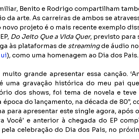
miliar, Benito e Rodrigo compartilham tamb
io da arte. As carreiras de ambos se atrave
 novo projeto é o mais recente exemplo diss
EP, 
Do Jeito Que a Vida Quer
, previsto para
ega às plataformas de 
streaming 
de áudio no
ui
), como uma homenagem ao Dia dos Pais.
muito grande apresentar essa canção. ‘Am
é uma gravação histórica do meu pai que
ório dos shows, foi tema de novela e teve
 época do lançamento, na década de 80”, co
ha para apresentar este single agora, após 
a Você’ e anterior à chegada do EP comple
 pela celebração do Dia dos Pais, no próxi