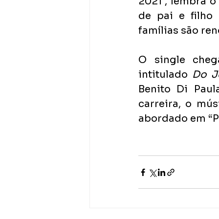
2021”, lembra o
de pai e filho
famílias são re
O single cheg
intitulado 
Do J
Benito Di Paul
carreira, o mú
abordado em “Pa