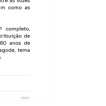
re as vozes 
im como as 
 completo, 
ribuição de 
80 anos de 
agode, tema 
.