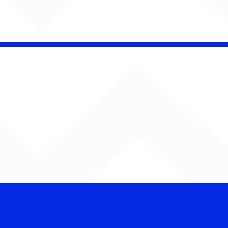
CHAMELEO acerta as
contas com o passado
em “Versão dos Fatos”