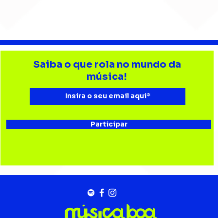
Barão Vermelho reúne
Beb
formação original em
enc
Saiba o que rola no mundo da
show em Ribeirão Preto
aud
música!
Esta
Bau
Participar