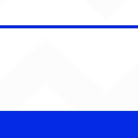
é Pacheco e Ubandu
erram trajetória com
iovisual gravado na
ção Ferroviária de
ru