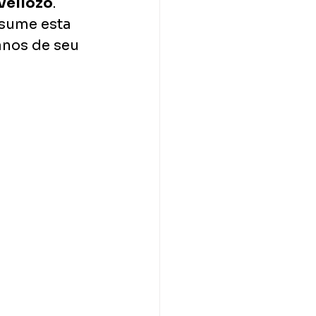
Vellozo
. 
sume esta 
anos de seu 