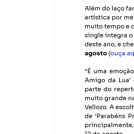
Além do laço fa
artística por me
muito tempo e o
single integra o 
deste ano, e ch
agosto
 (
ouça aq
“É uma emoção 
Amigo da Lua’ 
parte do repert
muito grande na
Vellozo. A escol
de ‘Parabéns Pr
principalmente,