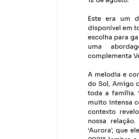
12 de agosto. 
Este era um d
disponível em t
escolha para ga
uma abordag
complementa Vel
A melodia e co
do Sol, Amigo d
toda a família
muito intensa c
contexto revel
nossa relação
‘Aurora’, que e