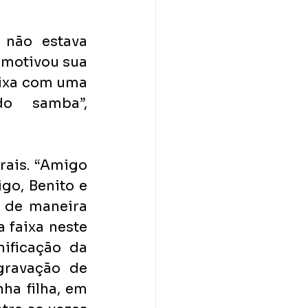
não estava 
 motivou sua 
ixa com uma 
o samba”, 
ais. “Amigo 
go, Benito e 
 de maneira 
 faixa neste 
ificação da 
ravação de 
a filha, em 