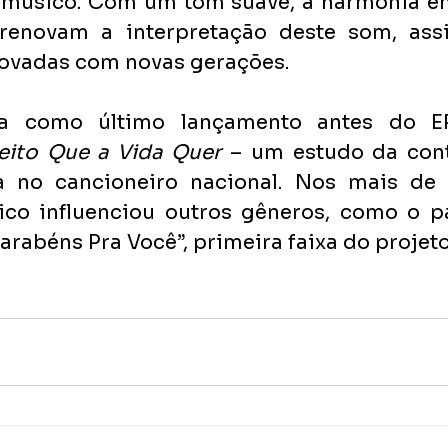
 músico. Com um tom suave, a harmonia ent
 renovam a interpretação deste som, ass
novadas com novas gerações. 
a como último lançamento antes do EP
eito Que a Vida Quer 
– um estudo da cont
a no cancioneiro nacional. Nos mais de 
sico influenciou outros gêneros, como o p
rabéns Pra Você”, primeira faixa do projeto