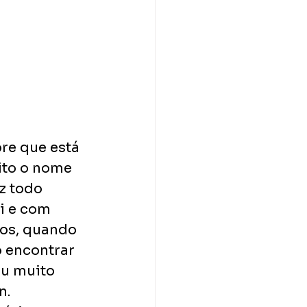
re que está 
ito o nome 
z todo 
i e com 
os, quando 
 encontrar 
u muito 
. 