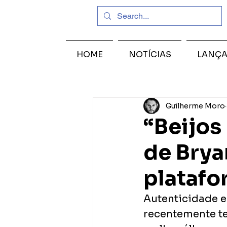
HOME
NOTÍCIAS
LANÇ
Guilherme Moro
“Beijos 
de Brya
platafo
Autenticidade e
recentemente te