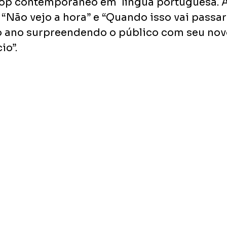
op contemporâneo em  língua portuguesa. A
“Não vejo a hora” e “Quando isso vai passar”
 o ano surpreendendo o público com seu nov
io”. 