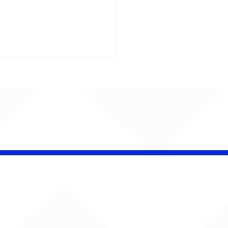
iel Elias faz da
ica uma herança de
r em “Canções Para
co e Malu”