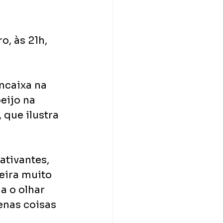
, às 21h, 
ncaixa na 
eijo na 
que ilustra 
ativantes, 
eira muito 
a o olhar 
nas coisas 