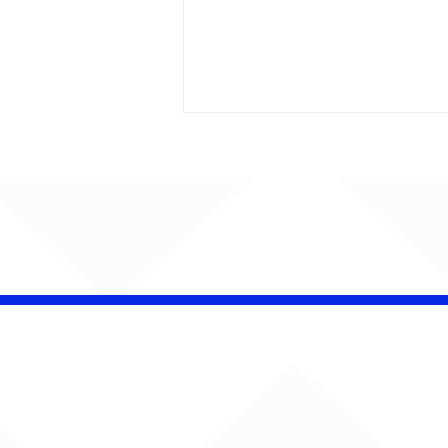
AUMENTA O SOM!
Semana estreia com
retorno de Jão, Ariana
Grande, Sorriso Maroto e
mais