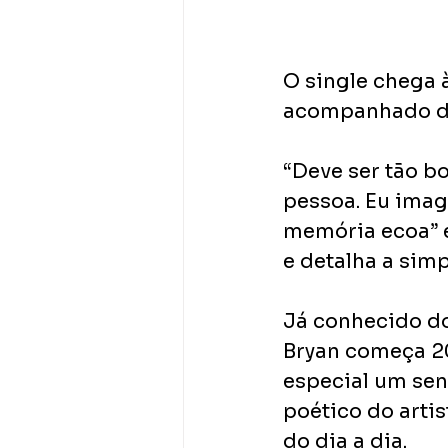
O single chega à
acompanhado de 
“Deve ser tão b
pessoa. Eu imag
memória ecoa” e
e detalha a sim
Já conhecido do 
Bryan começa 20
especial um sent
poético do arti
do dia a dia. 