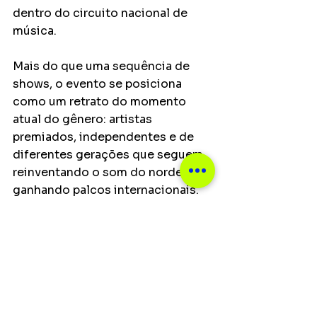
dentro do circuito nacional de 
música.
Mais do que uma sequência de 
shows, o evento se posiciona 
como um retrato do momento 
atual do gênero: artistas 
premiados, independentes e de 
diferentes gerações que seguem 
reinventando o som do nordeste e 
ganhando palcos internacionais.
O festival chega como um 
manifesto de valorização da 
música de raiz. Mais do que 
revisitar clássicos, o Beabá do 
Sertão conecta tempos, sotaques 
e ritmos — do xote ao baião, do 