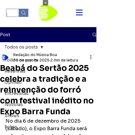
×
Post
Todos os posts
Redação do Música Boa
Todos os posts
30 de nov. de 2025
2 min de leitura
Beabá do Sertão 2025
Resenhas
celebra a tradição e a
Opinião
reinvenção do forró
Entrevistas
com festival inédito no
Notícias
Expo Barra Funda
Shows
No dia 6 de dezembro de 2025 
Fotos
(sábado), o Expo Barra Funda será 