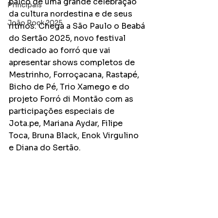
palco de uma grande celebração 
Principais
da cultura nordestina e de seus 
João Rock 2025
ritmos. Chega a São Paulo o Beabá 
do Sertão 2025, novo festival 
dedicado ao forró que vai 
apresentar shows completos de 
Mestrinho, Forroçacana, Rastapé, 
Bicho de Pé, Trio Xamego e do 
projeto Forró di Montão com as 
participações especiais de 
Jota.pe, Mariana Aydar, Filipe 
Toca, Bruna Black, Enok Virgulino 
e Diana do Sertão.