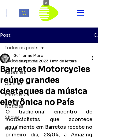
×
Post
Todos os posts
Guilherme Moro
Todos os posts
31 de mar. de 2023
1 min de leitura
Barretos Motorcycles
Resenhas
reúne grandes
Opinião
destaques da música
Entrevistas
eletrônica no País
Notícias
O tradicional encontro de 
Shows
motociclistas que acontece 
anualmente em Barretos recebe no 
Fotos
primeiro dia, 28/04, a Amazing 