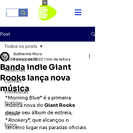
×
Post
Todos os posts
Guilherme Moro
Todos os posts
8 de jul. de 2022
1 min de leitura
Banda indie Giant
Resenhas
Rooks lança nova
Opinião
música
Entrevistas
“Morning Blue” é a primeira 
Notícias
música nova do 
Giant Rooks
desde seu álbum de estreia, 
Shows
“
Rookery
”, que alcançou o 
Fotos
terceiro lugar nas paradas oficiais 