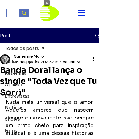
×
Post
Todos os posts
Guilherme Moro
Todos os posts
26 de ago. de 2022
2 min de leitura
Banda Doral lança o
Resenhas
single "Toda Vez que Tu
Opinião
Sorri"
Entrevistas
Nada mais universal que o amor. 
Notícias
Aqueles amores que nascem 
despretensiosamente são sempre 
Shows
um prato cheio para inspiração 
Fotos
musical e é uma dessas histórias 