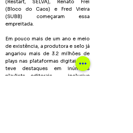
(Restart, SELVA), Renato Frei 
(Bloco do Caos) e Fred Vieira 
(SUBB) começaram essa 
empreitada.
Em pouco mais de um ano e meio 
de existência, a produtora e selo já 
angariou mais de 3.2 milhões de 
plays nas plataformas digitais e já 
teve destaques em inúmeras 
playlists editorais — inclusive 
sendo capa em várias ocasiões. 
Hoje, além das produções fora do 
selo e da distribuidora, a Papaya 
Music já trabalha com uma série de 
artistas, nos mais diversos 
gêneros, como Pe Lu (mpb/pop), 
lalalaura (indie rock/pop), Magi 