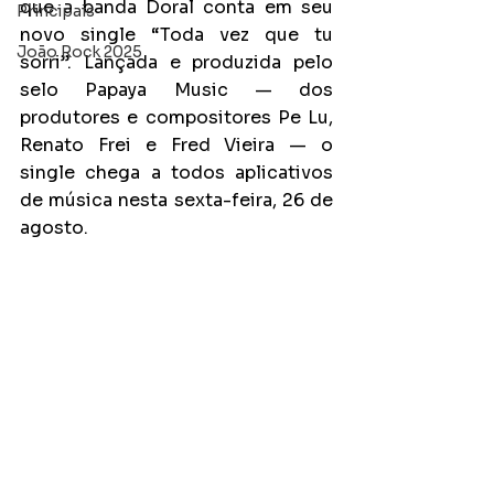
que a banda Doral conta em seu 
Principais
novo single “Toda vez que tu 
João Rock 2025
sorri”. Lançada e produzida pelo 
selo Papaya Music — dos 
produtores e compositores Pe Lu, 
Renato Frei e Fred Vieira — o 
single chega a todos aplicativos 
de música nesta sexta-feira, 26 de 
agosto.