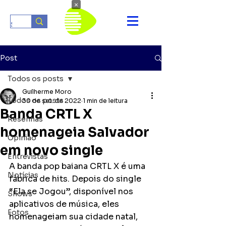
×
Post
Todos os posts
Guilherme Moro
Todos os posts
30 de set. de 2022
1 min de leitura
Banda CRTL X
Resenhas
homenageia Salvador
Opinião
em novo single
Entrevistas
A banda pop baiana CRTL X é uma 
Notícias
fábrica de hits. Depois do single 
“Ela se Jogou”, disponível nos 
Shows
aplicativos de música, eles 
Fotos
homenageiam sua cidade natal, 