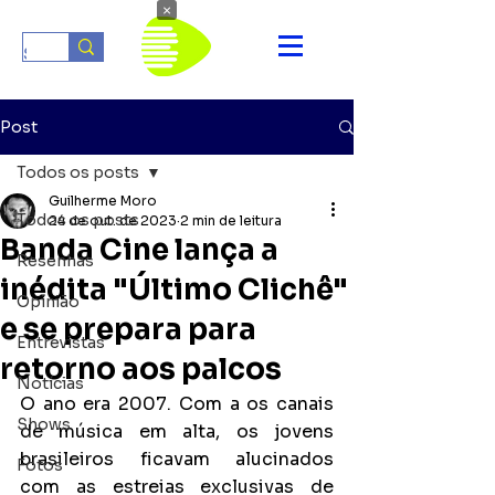
×
Post
Todos os posts
Guilherme Moro
Todos os posts
24 de out. de 2023
2 min de leitura
Banda Cine lança a
Resenhas
inédita "Último Clichê"
Opinião
e se prepara para
Entrevistas
retorno aos palcos
Notícias
O ano era 2007. Com a os canais 
Shows
de música em alta, os jovens 
brasileiros ficavam alucinados 
Fotos
com as estreias exclusivas de 