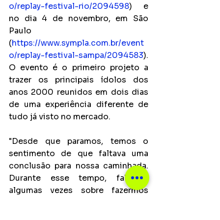
o/replay-festival-rio/2094598
) e 
no dia 4 de novembro, em São 
Paulo 
(
https://www.sympla.com.br/event
o/replay-festival-sampa/2094583
). 
O evento é o primeiro projeto a 
trazer os principais ídolos dos 
anos 2000 reunidos em dois dias 
de uma experiência diferente de 
tudo já visto no mercado. 
"Desde que paramos, temos o 
sentimento de que faltava uma 
conclusão para nossa caminhada. 
Durante esse tempo, falamos 
algumas vezes sobre fazermos 
nosso último show, mas nunca foi 
para frente. Acreditamos que 