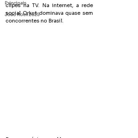
Principais
clipes na TV. Na internet, a rede 
social Orkut dominava quase sem 
João Rock 2025
concorrentes no Brasil. 