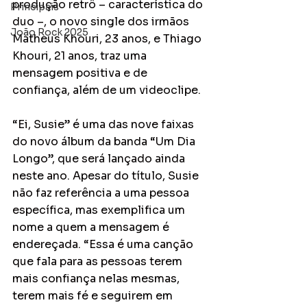
produção retrô – característica do 
Principais
duo –, o novo single dos irmãos 
João Rock 2025
Matheus Khouri, 23 anos, e Thiago 
Khouri, 21 anos, traz uma 
mensagem positiva e de 
confiança, além de um videoclipe.
“Ei, Susie” é uma das nove faixas 
do novo álbum da banda “Um Dia 
Longo”, que será lançado ainda 
neste ano. Apesar do título, Susie 
não faz referência a uma pessoa 
específica, mas exemplifica um 
nome a quem a mensagem é 
endereçada. “Essa é uma canção 
que fala para as pessoas terem 
mais confiança nelas mesmas, 
terem mais fé e seguirem em 