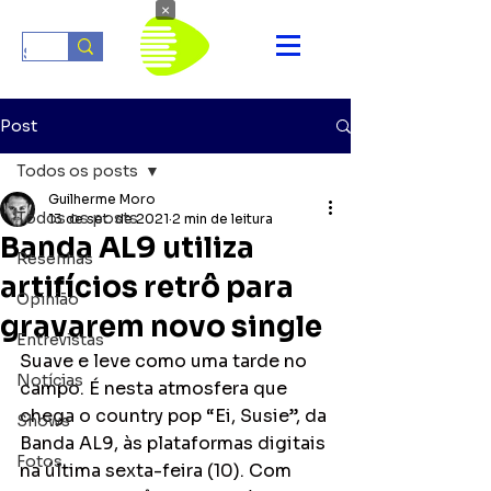
×
Post
Todos os posts
Guilherme Moro
Todos os posts
13 de set. de 2021
2 min de leitura
Banda AL9 utiliza
Resenhas
artifícios retrô para
Opinião
gravarem novo single
Entrevistas
Suave e leve como uma tarde no 
Notícias
campo. É nesta atmosfera que 
chega o country pop “Ei, Susie”, da 
Shows
Banda AL9, às plataformas digitais 
Fotos
na última sexta-feira (10). Com 