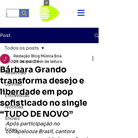
×
Post
Todos os posts
Redação Blog Música Boa
Todos os posts
29 de mai.
2 min de leitura
Bárbara Grando
Resenhas
transforma desejo e
Opinião
liberdade em pop
Entrevistas
sofisticado no single
Notícias
“TUDO DE NOVO”
Shows
Após participação no 
Fotos
Lollapalooza Brasil, cantora 