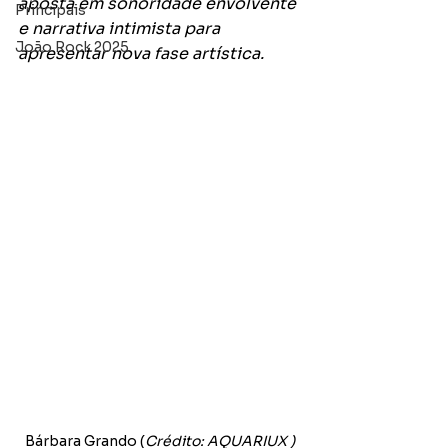
aposta em sonoridade envolvente 
Principais
e narrativa intimista para 
João Rock 2025
apresentar nova fase artística.
Bárbara Grando (
Crédito: AQUARIUX )