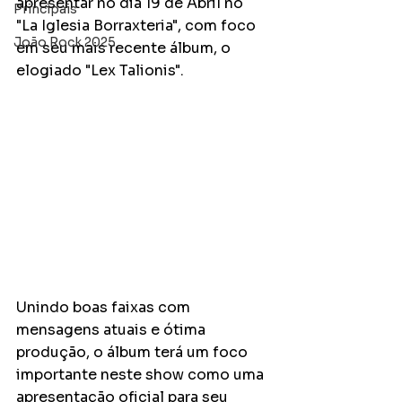
apresentar no dia 19 de Abril no 
Principais
"La Iglesia Borraxteria", com foco 
João Rock 2025
em seu mais recente álbum, o 
elogiado "Lex Talionis".
Unindo boas faixas com 
mensagens atuais e ótima 
produção, o álbum terá um foco 
importante neste show como uma 
apresentação oficial para seu 