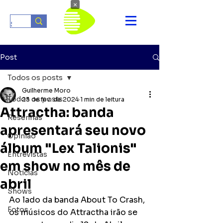
×
Post
Todos os posts
Guilherme Moro
Todos os posts
23 de fev. de 2024
1 min de leitura
Attractha: banda
Resenhas
apresentará seu novo
Opinião
álbum "Lex Talionis"
Entrevistas
em show no mês de
Notícias
abril
Shows
Ao lado da banda About To Crash, 
Fotos
os músicos do Attractha irão se 