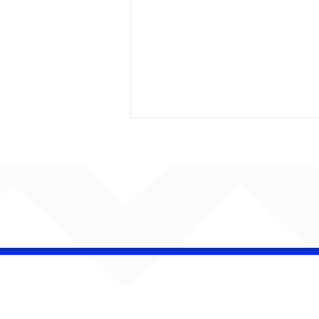
AUMENTA O SOM!
Semana estreia com
retorno de Jão, Ariana
Grande, Sorriso Maroto e