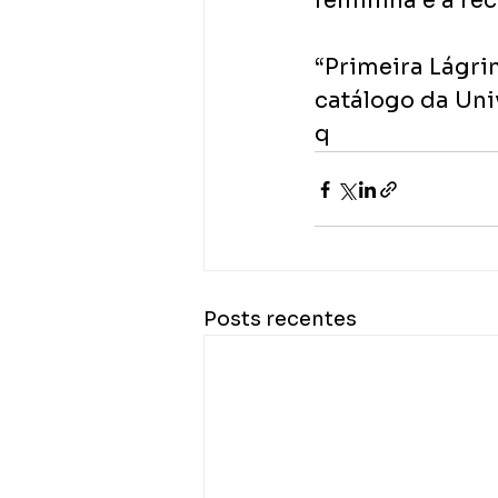
feminina e à re
“Primeira Lágri
catálogo da Uni
q
Posts recentes