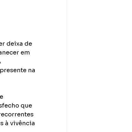
r deixa de 
anecer em 
 
presente na 
e 
sfecho que 
recorrentes 
 à vivência 