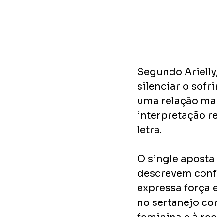
Segundo Arielly
silenciar o sof
uma relação mar
interpretação r
letra.
O single aposta
descrevem confl
expressa força 
no sertanejo co