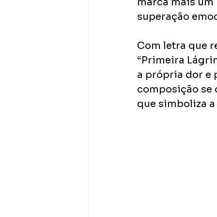
marca mais um p
superação emoci
Com letra que r
“Primeira Lágri
a própria dor e 
composição se 
que simboliza a