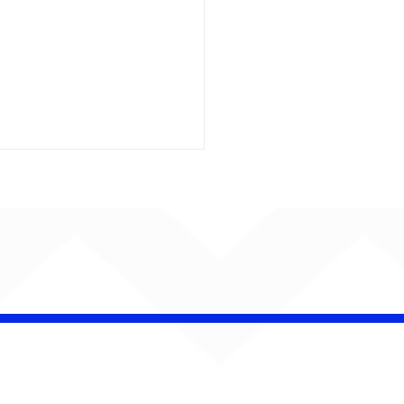
iel Elias faz da
ica uma herança de
r em “Canções Para
co e Malu”