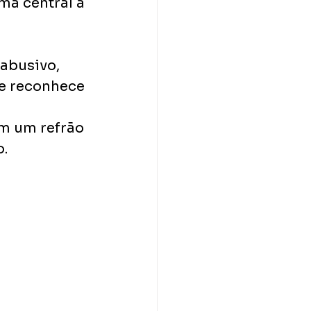
ma central a 
abusivo, 
e reconhece 
 
m um refrão 
o.