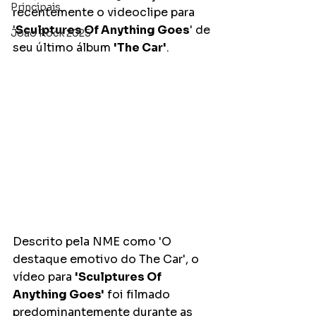
Principais
recentemente o videoclipe para 
'
Sculptures Of Anything Goes
' de 
João Rock 2025
seu último álbum 
'The Car'
. 
Descrito pela NME como 'O 
destaque emotivo do The Car', o 
vídeo para 
'Sculptures Of 
Anything Goes'
 foi filmado 
predominantemente durante as 