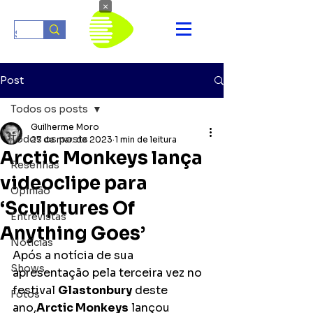
×
Post
Todos os posts
Guilherme Moro
Todos os posts
27 de mar. de 2023
1 min de leitura
Arctic Monkeys lança
Resenhas
videoclipe para
Opinião
‘Sculptures Of
Entrevistas
Anything Goes’
Notícias
Após a notícia de sua 
Shows
apresentação pela terceira vez no 
festival 
Glastonbury
 deste 
Fotos
ano,
Arctic Monkeys
 lançou 