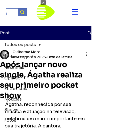
×
Post
Todos os posts
Guilherme Moro
Todos os posts
18 de ago. de 2023
1 min de leitura
Após lançar novo
Resenhas
single, Ágatha realiza
Opinião
seu primeiro pocket
Entrevistas
show
Notícias
Ágatha, reconhecida por sua 
Shows
música e atuação na televisão, 
celebrou um marco importante em 
Fotos
sua trajetória. A cantora, 