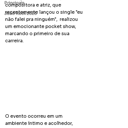
Principais
compositora e atriz, que 
recentemente lançou o single "eu 
João Rock 2025
não falei pra ninguém",  realizou 
um emocionante pocket show, 
marcando o primeiro de sua 
carreira.
O evento ocorreu em um 
ambiente íntimo e acolhedor, 