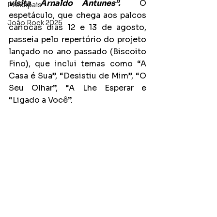
visita Arnaldo Antunes”.
  O 
Principais
espetáculo, que chega aos palcos 
João Rock 2025
cariocas dias 12 e 13 de agosto, 
passeia pelo repertório do projeto 
lançado no ano passado (Biscoito 
Fino), que inclui temas como “A 
Casa é Sua”, “Desistiu de Mim”, “O 
Seu Olhar”, “A Lhe Esperar e 
“Ligado a Você”.