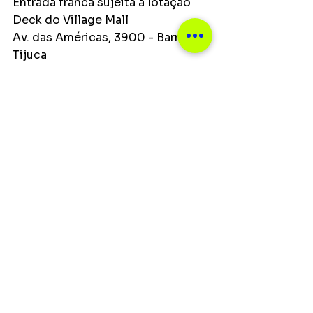
Entrada franca sujeita à lotação
Deck do Village Mall
Av. das Américas, 3900 - Barra da 
Tijuca
Dia 13 de agosto no Manouche
Horário: 21h.
Ingressos R$ 120 / R$ 60 (solidário 
levando 1kg de alimento)
Casa Camolese
Rua Jardim Botânico, 983
Notícias
Ver tudo
Posts recentes