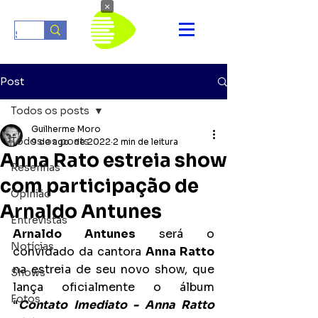
×
Post
Todos os posts
Guilherme Moro
Todos os posts
9 de ago. de 2022
2 min de leitura
Anna Rato estreia show
Resenhas
com participação de
Opinião
Arnaldo Antunes
Entrevistas
Arnaldo Antunes
 será o 
Notícias
convidado da cantora 
Anna Ratto
na estreia de seu novo show, que 
Shows
lança oficialmente o álbum 
Fotos
“
Contato Imediato - Anna Ratto 