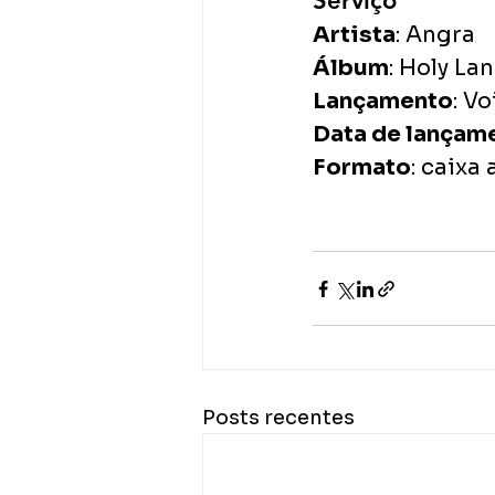
Serviço
Artista
: Angra
Álbum
: Holy La
Lançamento
: V
Data de lançam
Formato
: caixa
Posts recentes