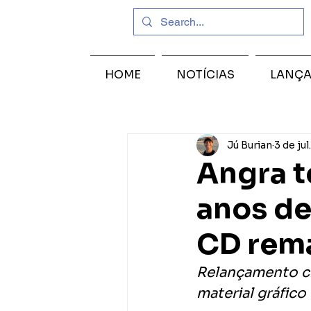
HOME
NOTÍCIAS
LANÇ
Jú Burian
3 de jul.
Angra t
anos de
CD rem
Relançamento ch
material gráfic