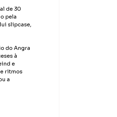
al de 30 
o pela 
ui slipcase, 
io do Angra 
eses à 
ind e 
e ritmos 
u a 