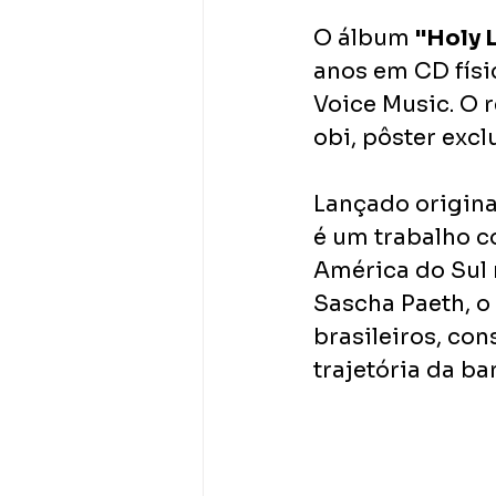
O álbum 
"Holy 
anos em CD físi
Voice Music. O r
obi, pôster excl
Lançado origina
é um trabalho c
América do Sul 
Sascha Paeth, o
brasileiros, co
trajetória da ba