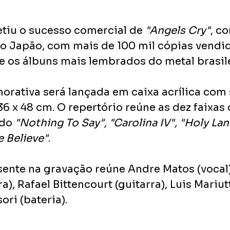
etiu o sucesso comercial de 
"Angels Cry"
, c
o Japão, com mais de 100 mil cópias vendid
 os álbuns mais lembrados do metal brasile
rativa será lançada em caixa acrílica com s
36 x 48 cm. O repertório reúne as dez faixas
do 
"Nothing To Say", "Carolina IV", "Holy Lan
 Believe"
.
ente na gravação reúne Andre Matos (vocal)
a), Rafael Bittencourt (guitarra), Luis Mariutt
ri (bateria).