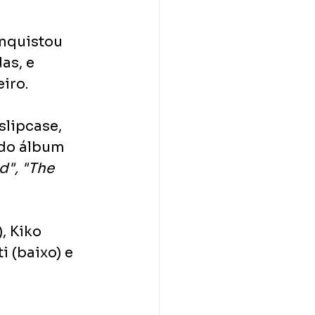
onquistou 
as, e 
iro.
lipcase, 
 do álbum 
d", "The 
, Kiko 
i (baixo) e 