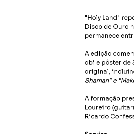
"Holy Land" rep
Disco de Ouro n
permanece entre
A edição comemo
obi e pôster de 
original, incluin
Shaman" e "Make
A formação pres
Loureiro (guitarr
Ricardo Confesso