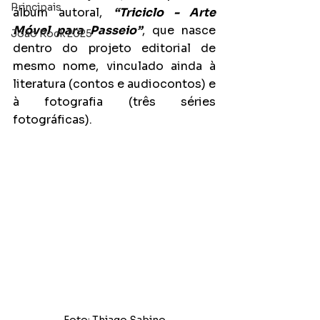
Principais
álbum autoral, 
“Triciclo - Arte 
Móvel para Passeio”
, que nasce 
João Rock 2025
dentro do projeto editorial de 
mesmo nome, vinculado ainda à 
literatura (contos e audiocontos) e 
à fotografia (três séries 
fotográficas).
Foto: Thiago Sabino