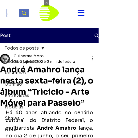
×
Post
Todos os posts
Guilherme Moro
Todos os posts
2 de jun. de 2023
2 min de leitura
André Amahro lança
Resenhas
nesta sexta-feira (2), o
Opinião
álbum “Triciclo - Arte
Entrevistas
Móvel para Passeio”
Notícias
Há 40 anos atuando no cenário 
Shows
cultural do Distrito Federal,
o 
multiartista 
André Amahro
 lança, 
Fotos
no dia 2 de junho, o seu primeiro 