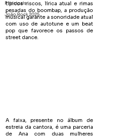
Principais
típicos riscos, lírica atual e rimas 
pesadas do boombap, a produção 
João Rock 2025
musical garante a sonoridade atual 
com uso de autotune e um beat 
pop que favorece os passos de 
street dance. 
A faixa, presente no álbum de 
estreia da cantora, é uma parceria 
de Ana com duas mulheres 