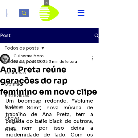
×
Post
Todos os posts
Guilherme Moro
Todos os posts
10 de jan. de 2023
2 min de leitura
Ana Preta reúne
Resenhas
gerações do rap
Opinião
feminino em novo clipe
Entrevistas
Um boombap redondo, “Volume 
Notícias
Nesse Som”, nova música de 
trabalho de Ana Preta, tem a 
Shows
pegada do baile black de outrora, 
mas nem por isso deixa a 
Fotos
modernidade de lado. Com os 