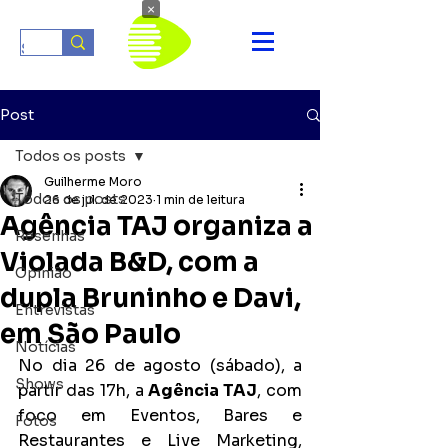
×
Post
Todos os posts
Guilherme Moro
Todos os posts
26 de jul. de 2023
1 min de leitura
Agência TAJ organiza a
Resenhas
Violada B&D, com a
Opinião
dupla Bruninho e Davi,
Entrevistas
em São Paulo
Notícias
No dia 26 de agosto (sábado), a 
Shows
partir das 17h, a 
Agência TAJ
, com 
foco em Eventos, Bares e 
Fotos
Restaurantes e Live Marketing, 