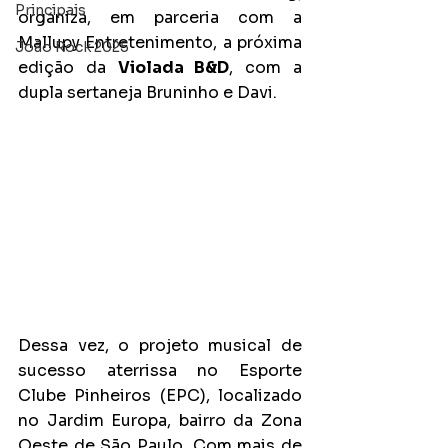
Principais
organiza, em parceria com a 
Mallupy Entretenimento, a próxima 
João Rock 2025
edição da 
Violada B&D
, com a 
dupla sertaneja Bruninho e Davi. 
Dessa vez, o projeto musical de 
sucesso aterrissa no Esporte 
Clube Pinheiros (EPC), localizado 
no Jardim Europa, bairro da Zona 
Oeste de São Paulo. Com mais de 