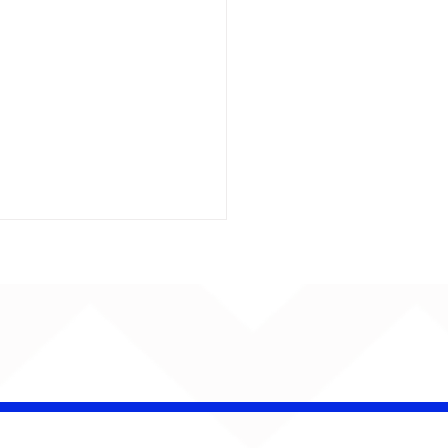
 Band OTHOÁ estreia
etáculo "Barroco