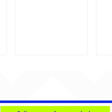
Bebé Pacheco e Ubandu
Big
encerram trajetória com
esp