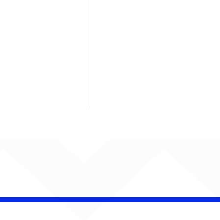
Barão Vermelho reúne
formação original em