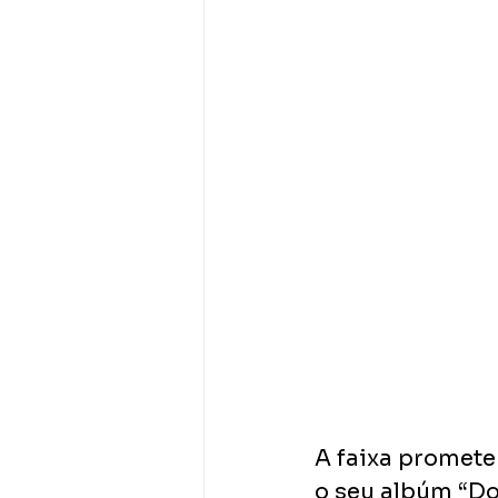
A faixa promete
o seu albúm “Dos