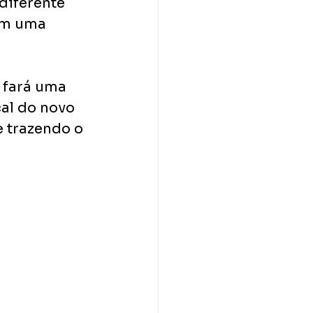
diferente 
em uma 
 fará uma 
al do novo 
e trazendo o 