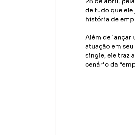
28 de abril, pel
de tudo que ele
história de empr
Além de lançar 
atuação em seu 
single, ele traz
cenário da “emp