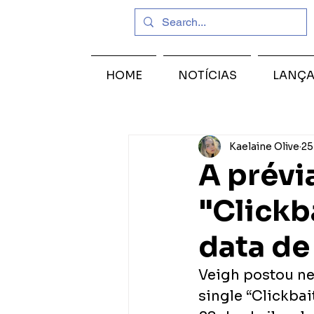
HOME
NOTÍCIAS
LANÇ
Kaelaine Olive
25
A prévi
"Clickb
data de
Veigh postou ne
single “Clickbai