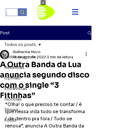
×
Post
Todos os posts
Guilherme Moro
Todos os posts
19 de ago. de 2022
3 min de leitura
A Outra Banda da Lua
Resenhas
anuncia segundo disco
Opinião
com o single “3
Entrevistas
Fitinhas”
Notícias
“Olha! o que preciso te contar / é 
Shows
que nessa vida tudo se transforma 
/ de dentro pra fora / Tudo se 
Fotos
renova”, anuncia A Outra Banda da 