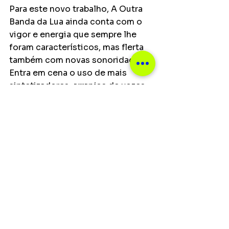
Para este novo trabalho, A Outra 
Banda da Lua ainda conta com o 
vigor e energia que sempre lhe 
foram característicos, mas flerta 
também com novas sonoridades. 
Entra em cena o uso de mais 
sintetizadores, arranjos de vozes, 
programações, beats, colagens 
sonoras e novas texturas, tendo 
como norte uma musicalidade 
mais minimalista. Entre o 
experimental e o criativo, surgem 
canções pop com grande 
potencial de diálogo com o 
público. 
“Entre A Terra E O Sol” contará 