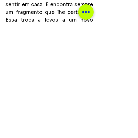
sentir em casa. E encontra sempre 
um fragmento que lhe pertence”. 
Essa troca a levou a um novo 
centro do mundo, onde a 
vizinhança musical nasce de 
afinidades emotivas e sensoriais. 
“Achei que já tinha visto tudo, mas 
basta colocar na mala um bocado 
de notas musicais e o seu coração, 
que a magia acontece. Assim me 
apresentei a Ivan, Arnaldo, Marisa, 
Luísa, Cyrille, Lenine, Vincet, Lotfi 
e Cézar... e assim fui acolhida em 
suas vidas. Nunca fui tão grata à 
Música por ela ter me dado um 
teto onde posso me abrigar e viver 
feliz”, finaliza Tosca.