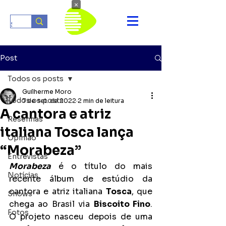
×
Post
Todos os posts
Guilherme Moro
Todos os posts
7 de set. de 2022
2 min de leitura
A cantora e atriz
Resenhas
italiana Tosca lança
Opinião
“Morabeza”
Entrevistas
Morabeza
 é o título do mais 
Notícias
recente álbum de estúdio da 
cantora e atriz italiana 
Tosca
, que 
Shows
chega ao Brasil via 
Biscoito Fino
. 
Fotos
O projeto nasceu depois de uma 