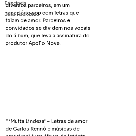
Principais
diversos parceiros, em um 
repertório pop com letras que 
João Rock 2025
falam de amor. Parceiros e 
convidados se dividem nos vocais 
do álbum, que leva a assinatura do 
produtor Apollo Nove.
“ ‘Muita Lindeza’ – Letras de amor 
de Carlos Rennó e músicas de 