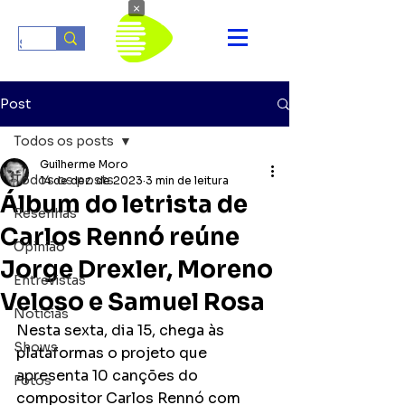
×
Post
Todos os posts
Guilherme Moro
Todos os posts
14 de dez. de 2023
3 min de leitura
Álbum do letrista de
Resenhas
Carlos Rennó reúne
Opinião
Jorge Drexler, Moreno
Entrevistas
Veloso e Samuel Rosa
Notícias
Nesta sexta, dia 15, chega às 
Shows
plataformas o projeto que 
apresenta 10 canções do 
Fotos
compositor Carlos Rennó com 