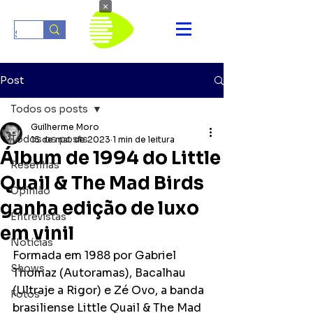
×
Post
Todos os posts
Guilherme Moro
Todos os posts
15 de mai. de 2023
1 min de leitura
Álbum de 1994 do Little
Resenhas
Quail & The Mad Birds
Opinião
ganha edição de luxo
Entrevistas
em vinil
Notícias
Formada em 1988 por Gabriel 
Shows
Thomaz (Autoramas), Bacalhau 
(Ultraje a Rigor) e Zé Ovo, a banda 
Fotos
brasiliense Little Quail & The Mad 