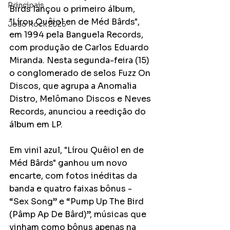
Principais
Birds lançou o primeiro álbum, 
"Lírou Quêiol en de Méd Bârds", 
João Rock 2025
em 1994 pela Banguela Records, 
com produção de Carlos Eduardo 
Miranda. Nesta segunda-feira (15) 
o conglomerado de selos Fuzz On 
Discos, que agrupa a Anomalia 
Distro, Melômano Discos e Neves 
Records, anunciou a reedição do 
álbum em LP.
Em vinil azul, "Lírou Quêiol en de 
Méd Bârds" ganhou um novo 
encarte, com fotos inéditas da 
banda e quatro faixas bônus - 
“Sex Song” e “Pump Up The Bird 
(Pâmp Ap De Bârd)”, músicas que 
vinham como bônus apenas na 