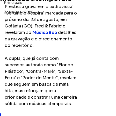
Principais
Prestes a gravarem o audiovisual 
João Rock 2025
"Sertanejo Respira" marcada para o 
próximo dia 23 de agosto, em 
Goiânia (GO), Fred & Fabrício 
revelaram ao 
Música Boa
 detalhes 
da gravação e o direcionamento 
do repertório.
A dupla, que já conta com 
sucessos autorais como "Flor de 
Plástico", "Contra-Maré", "Sexta-
Feira" e "Poder de Mentir", revelam 
que seguem em busca de mais 
hits, mas reforçam que a 
prioridade é construir uma carreira 
sólida com músicas atemporais.