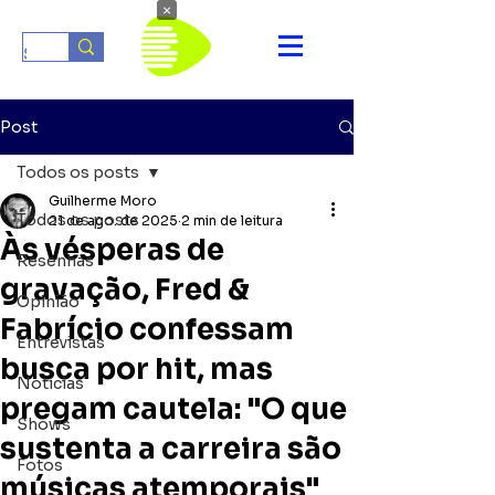
×
Post
Todos os posts
Guilherme Moro
Todos os posts
21 de ago. de 2025
2 min de leitura
Às vésperas de
Resenhas
gravação, Fred &
Opinião
Fabrício confessam
Entrevistas
busca por hit, mas
Notícias
pregam cautela: "O que
Shows
sustenta a carreira são
Fotos
músicas atemporais"