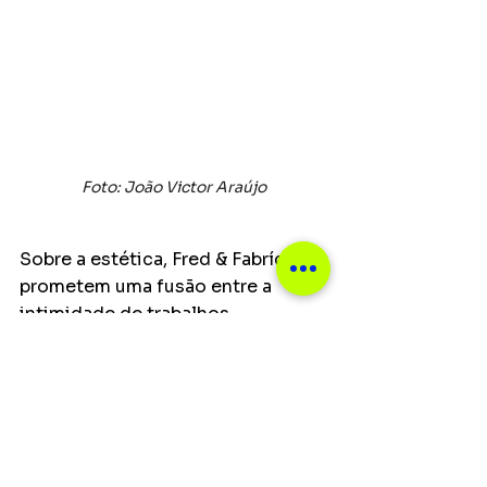
Foto: João Victor Araújo
Sobre a estética, Fred & Fabrício 
prometem uma fusão entre a 
intimidade de trabalhos 
consagrados como o “Acústico 
de Primeira” e a energia de 
projetos maiores, como “Ao 
Quadrado”. Eles revelam detalhes 
do local escolhido para a 
gravação. 