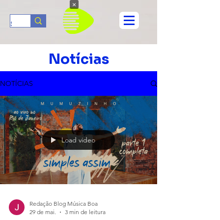
×
Notícias
NOTÍCIAS
Load video
Redação Blog Música Boa
29 de mai.
3 min de leitura