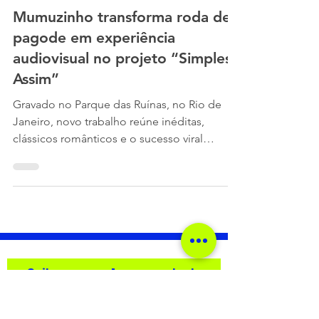
Mumuzinho transforma roda de
pagode em experiência
audiovisual no projeto “Simples
Assim”
Gravado no Parque das Ruínas, no Rio de
Janeiro, novo trabalho reúne inéditas,
clássicos românticos e o sucesso viral
“Fechadão com o Amor” em um registro
marcado por emoção, clima intimista e
conexão com o público. Mumuzinho
durante as gravações do projeto "Simples
Assim"(Brunini) Mumuzinho surpreende seus
fãs com o inesperado lançamento da
primeira parte de seu novo audiovisual,
Saiba o que rola no mundo da
“Simples Assim (Ao Vivo / Vol. 1)”, que foi
música!
gravado em março deste ano, no Parque das
Ruínas, em