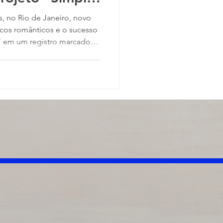
, no Rio de Janeiro, novo
sicos românticos e o sucesso
” em um registro marcado
e conexão com o público.
ões do projeto "Simples
urpreende seus fãs com o
imeira parte de seu novo
o Vivo / Vol. 1)”, que foi
 no Parque das Ruínas, em