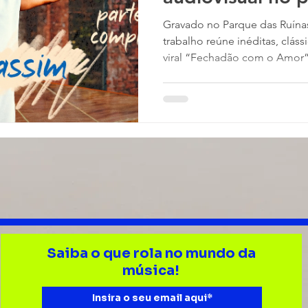
Assim”
Gravado no Parque das Ruínas
trabalho reúne inéditas, clás
viral “Fechadão com o Amor
por emoção, clima intimista 
Mumuzinho durante as gravaç
Assim"(Brunini) Mumuzinho s
inesperado lançamento da pr
audiovisual, “Simples Assim (A
gravado em março deste ano,
Saiba o que rola no mundo da
música!