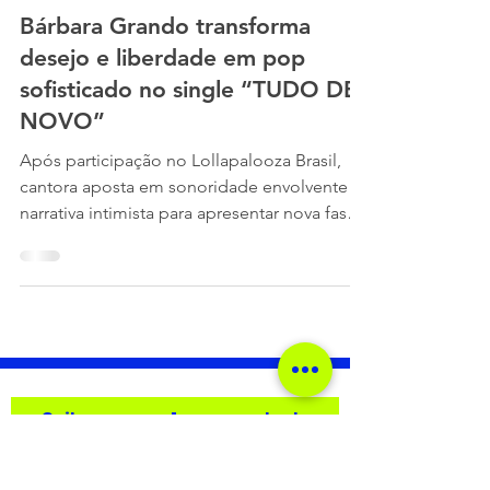
Bárbara Grando transforma
desejo e liberdade em pop
sofisticado no single “TUDO DE
NOVO”
Após participação no Lollapalooza Brasil,
cantora aposta em sonoridade envolvente e
narrativa intimista para apresentar nova fase
artística. Bárbara Grando (Crédito:
AQUARIUX ) BÁRBARA GRANDO acaba de
apresentar ao público “TUDO DE NOVO”,
single que marca o início de uma nova fase
em sua trajetória. Após participar do
Lollapalooza Brasil ao lado de Bruna Strait
no Palco Perry's, a artista retorna com uma
Saiba o que rola no mundo da
faixa que combina pop contemporâneo,
música!
influências eletrônicas e uma abord