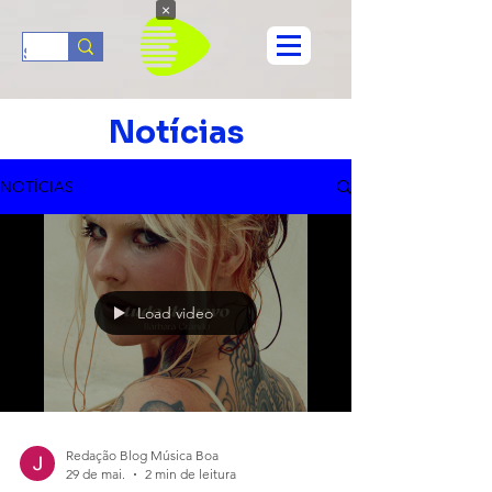
×
Notícias
NOTÍCIAS
Load video
Redação Blog Música Boa
29 de mai.
2 min de leitura