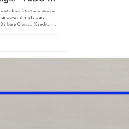
ooza Brasil, cantora aposta
rrativa intimista para
. Bárbara Grando (Crédito:
O acaba de apresentar ao
gle que marca o início de
ia. Após participar do
 Bruna Strait no Palco
m uma faixa que combina pop
eletrônicas e uma abord