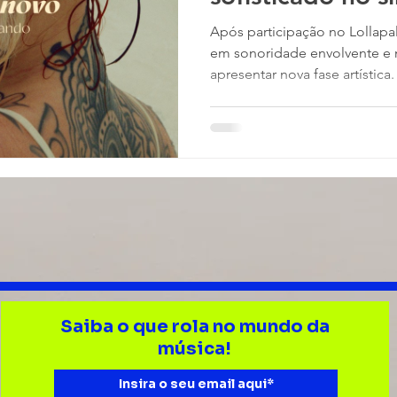
NOVO”
Após participação no Lollapal
em sonoridade envolvente e na
apresentar nova fase artística
AQUARIUX ) BÁRBARA GRAND
público “TUDO DE NOVO”, sin
uma nova fase em sua trajetór
Lollapalooza Brasil ao lado de
Perry's, a artista retorna co
contemporâneo, influências 
Saiba o que rola no mundo da
música!