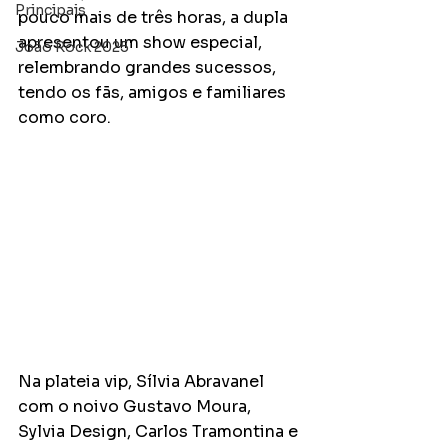
Principais
pouco mais de três horas, a dupla 
apresentou um show especial, 
João Rock 2025
relembrando grandes sucessos, 
tendo os fãs, amigos e familiares 
como coro. 
Na plateia vip, Sílvia Abravanel 
com o noivo Gustavo Moura, 
Sylvia Design, Carlos Tramontina e 