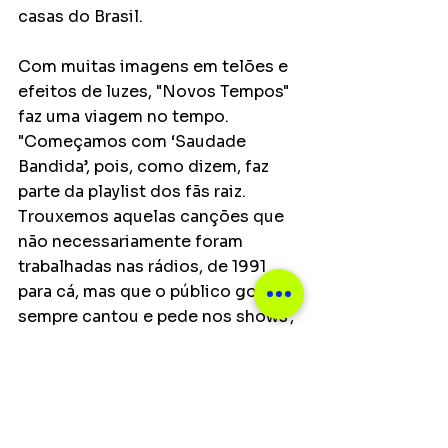
casas do Brasil.
Com muitas imagens em telões e 
efeitos de luzes, "Novos Tempos" 
faz uma viagem no tempo. 
"Começamos com ‘Saudade 
Bandida’, pois, como dizem, faz 
parte da playlist dos fãs raiz. 
Trouxemos aquelas canções que 
não necessariamente foram 
trabalhadas nas rádios, de 1991 
para cá, mas que o público gosta, 
sempre cantou e pede nos shows’, 
contaLuciano.
Já Zezé Di Camargo, que assina o 
repertório com o produtor musical 
Roger Dias, destaca que as 