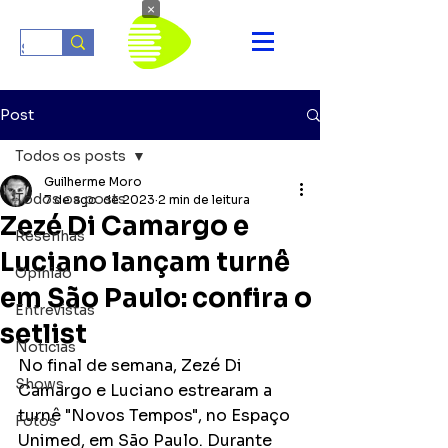
×
Post
Todos os posts
Guilherme Moro
Todos os posts
7 de ago. de 2023
2 min de leitura
Zezé Di Camargo e
Resenhas
Luciano lançam turnê
Opinião
em São Paulo: confira o
Entrevistas
setlist
Notícias
No final de semana, Zezé Di 
Shows
Camargo e Luciano estrearam a 
turnê "Novos Tempos", no Espaço 
Fotos
Unimed, em São Paulo. Durante 