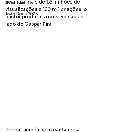
acumula mais de 1,5 milhões de 
Principais
visualizações e 160 mil criações, o 
João Rock 2025
cantor produziu a nova versão ao 
lado de Gaspar Pini. 
Zeeba também vem cantando a 