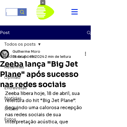
×
Post
Todos os posts
Guilherme Moro
Todos os posts
19 de abr. de 2024
2 min de leitura
Zeeba lança "Big Jet
Resenhas
Plane" após sucesso
Opinião
nas redes sociais
Entrevistas
Zeeba libera hoje, 18 de abril, sua 
Notícias
releitura do hit “Big Jet Plane”. 
Seguindo uma calorosa recepção 
Shows
nas redes sociais de sua 
Fotos
interpretação acústica, que 