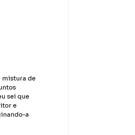
 mistura de 
untos 
eu sei que 
tor e 
ginando-a 