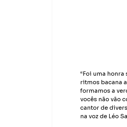
“Foi uma honra 
ritmos bacana a
formamos a verda
vocês não vão co
cantor de diver
na voz de Léo S