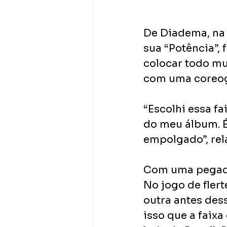
De Diadema, na 
sua “Potência”,
colocar todo m
com uma coreogr
“Escolhi essa f
do meu álbum. É
empolgado”, rela
Com uma pegada 
No jogo de fler
outra antes dess
isso que a faixa