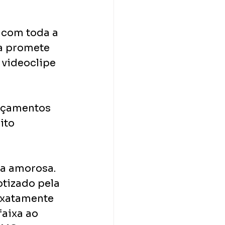
 com toda a 
a promete 
videoclipe 
nçamentos 
ito 
a amorosa. 
tizado pela 
exatamente 
aixa ao 