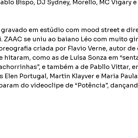
Pablo Bispo, DJ Sydney, Morello, MC Vigary e
i gravado em estúdio com mood street e dir
i. ZAAC se uniu ao baiano Léo com muito gi
reografia criada por Flavio Verne, autor de 
e hitaram, como as de Luísa Sonza em “sen
achorrinhas”, e também a de Pabllo Vittar, e
rs Elen Portugal, Martin Klayver e Maria Paul
aram do videoclipe de “Potência”, dançand