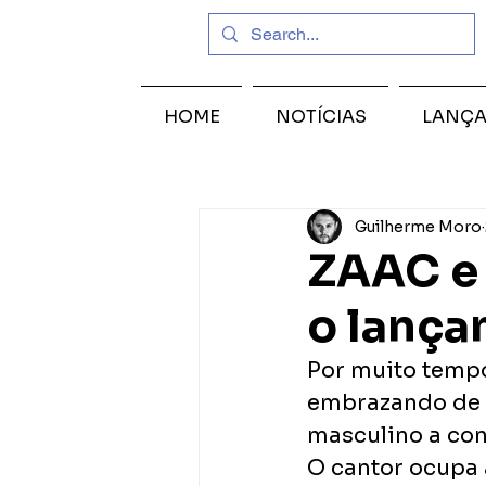
HOME
NOTÍCIAS
LANÇ
Guilherme Moro
ZAAC e 
o lança
Por muito tempo
embrazando de ba
masculino a co
O cantor ocupa 