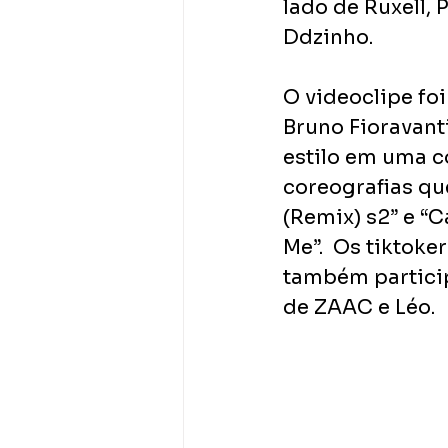
lado de Ruxell, 
Ddzinho.
O videoclipe fo
Bruno Fioravant
estilo em uma co
coreografias qu
(Remix) s2” e “C
Me”.  Os tiktoke
também particip
de ZAAC e Léo.