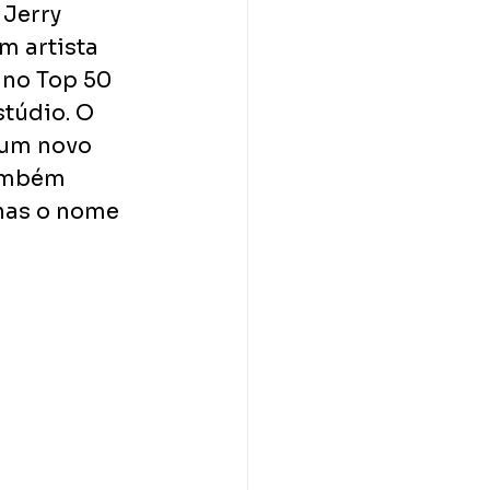
Jerry 
 artista 
 no Top 50 
túdio. O 
 um novo 
ambém 
nas o nome 