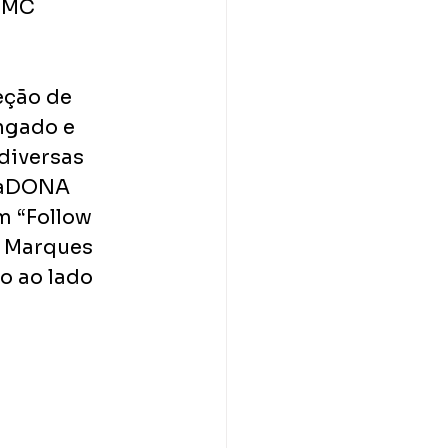
 MC 
eção de 
ngado e 
diversas 
taDONA 
m “Follow 
a Marques 
o ao lado 