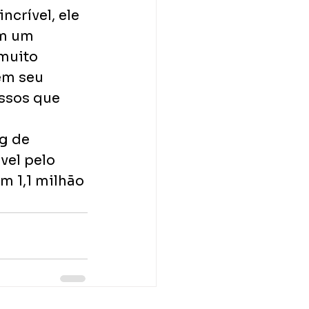
ncrível, ele 
em um 
muito 
em seu 
ssos que 
 
g de 
vel pelo 
m 1,1 milhão 