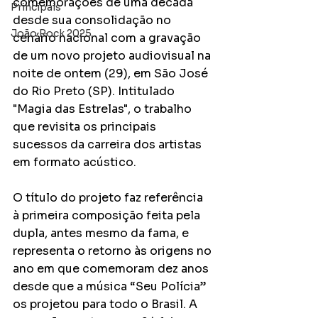
comemorações de uma década 
Principais
desde sua consolidação no 
João Rock 2025
cenário nacional com a gravação 
de um novo projeto audiovisual na 
noite de ontem (29), em São José 
do Rio Preto (SP). Intitulado 
"Magia das Estrelas", o trabalho 
que revisita os principais 
sucessos da carreira dos artistas 
em formato acústico.
O título do projeto faz referência 
à primeira composição feita pela 
dupla, antes mesmo da fama, e 
representa o retorno às origens no 
ano em que comemoram dez anos 
desde que a música “Seu Polícia” 
os projetou para todo o Brasil. A 