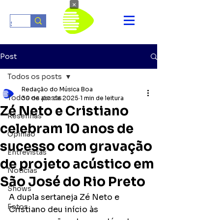
×
Post
Todos os posts
Redação do Música Boa
Todos os posts
30 de abr. de 2025
1 min de leitura
Zé Neto e Cristiano
Resenhas
celebram 10 anos de
Opinião
sucesso com gravação
Entrevistas
de projeto acústico em
Notícias
São José do Rio Preto
Shows
A dupla sertaneja Zé Neto e 
Fotos
Cristiano deu início às 