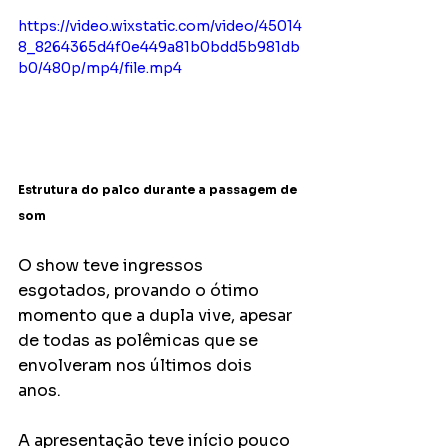
https://video.wixstatic.com/video/45014
8_8264365d4f0e449a81b0bdd5b981db
b0/480p/mp4/file.mp4
Estrutura do palco durante a passagem de 
som
O show teve ingressos 
esgotados, provando o ótimo 
momento que a dupla vive, apesar 
de todas as polêmicas que se 
envolveram nos últimos dois 
anos. 
A apresentação teve início pouco 