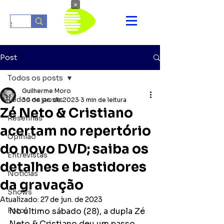
×
Post
Todos os posts
Guilherme Moro
Todos os posts
30 de jan. de 2023
3 min de leitura
Zé Neto & Cristiano
Resenhas
acertam no repertório
Opinião
do novo DVD; saiba os
Entrevistas
detalhes e bastidores
Notícias
da gravação
Shows
Atualizado:
27 de jun. de 2023
Fotos
No último sábado (28), a dupla Zé 
Neto & Cristiano deu um passo 