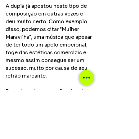
A dupla já apostou neste tipo de 
composição em outras vezes e 
deu muito certo. Como exemplo 
disso, podemos citar "Mulher 
Maravilha", uma música que apesar 
de ter todo um apelo emocional, 
foge das estéticas comerciais e 
mesmo assim consegue ser um 
sucesso, muito por causa de seu 
refrão marcante.
Durante as trocas de figurino das 
estrelas da noite, a dupla Bruno 
César & Rodrigo Reys, 
apadrinhada e empresariada por 
Zé Neto & Cristiano, mostraram 
qualidade, domínio e presença de 
palco, provando serem uma ótima 