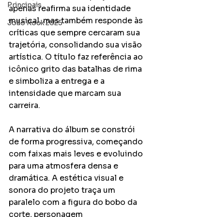
Principais
apenas reafirma sua identidade 
musical, mas também responde às 
João Rock 2025
críticas que sempre cercaram sua 
trajetória, consolidando sua visão 
artística. O título faz referência ao 
icônico grito das batalhas de rima 
e simboliza a entrega e a 
intensidade que marcam sua 
carreira.
A narrativa do álbum se constrói 
de forma progressiva, começando 
com faixas mais leves e evoluindo 
para uma atmosfera densa e 
dramática. A estética visual e 
sonora do projeto traça um 
paralelo com a figura do bobo da 
corte, personagem 