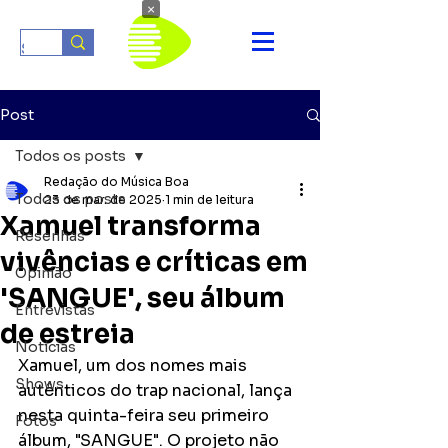
×
Post
Todos os posts
Redação do Música Boa
Todos os posts
23 de mar. de 2025
1 min de leitura
Xamuel transforma
Resenhas
vivências e críticas em
Opinião
'SANGUE', seu álbum
Entrevistas
de estreia
Notícias
Xamuel, um dos nomes mais 
Shows
autênticos do trap nacional, lança 
nesta quinta-feira seu primeiro 
Fotos
álbum, "SANGUE". O projeto não 