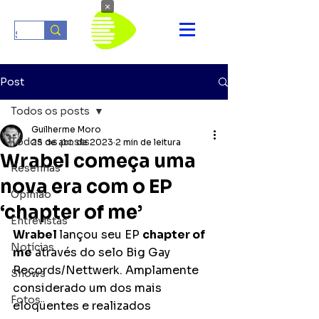
×
Post
Todos os posts
Guilherme Moro
Todos os posts
25 de abr. de 2023
2 min de leitura
Wrabel começa uma
Resenhas
nova era com o EP
Opinião
‘chapter of me’
Entrevistas
Wrabel 
lançou seu EP 
chapter of 
Notícias
me
 através do selo Big Gay 
Records/Nettwerk. Amplamente 
Shows
considerado um dos mais 
Fotos
eloqüentes e realizados 