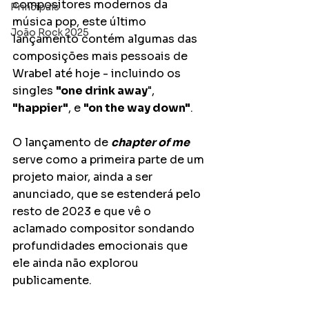
compositores modernos da 
Principais
música pop, este último 
João Rock 2025
lançamento contém algumas das 
composições mais pessoais de 
Wrabel até hoje - incluindo os 
singles 
"one drink away
", 
"happier"
, e 
"on the way down"
. 
O lançamento de 
chapter of me
serve como a primeira parte de um 
projeto maior, ainda a ser 
anunciado, que se estenderá pelo 
resto de 2023 e que vê o 
aclamado compositor sondando 
profundidades emocionais que 
ele ainda não explorou 
publicamente.