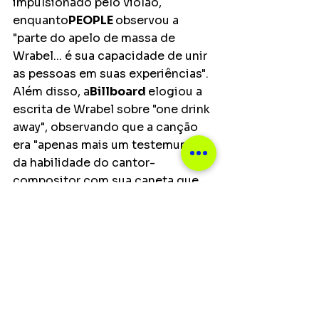
impulsionado pelo violão, 
enquanto
PEOPLE 
observou a 
"parte do apelo de massa de 
Wrabel... é sua capacidade de unir 
as pessoas em suas experiências". 
Além disso, a
Billboard 
elogiou a 
escrita de Wrabel sobre "one drink 
away", observando que a canção 
era "apenas mais um testemunho 
da habilidade do cantor-
compositor com sua caneta que 
em apenas 3 minutos, ele pode 
traduzir as lutas de ficar limpo 
com tamanha eloquência". 