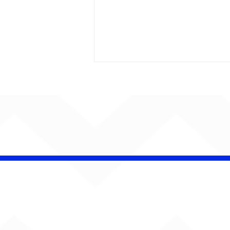
AUMENTA O SOM!
Semana estreia com
retorno de Jão, Ariana
Grande, Sorriso Maroto e
mais