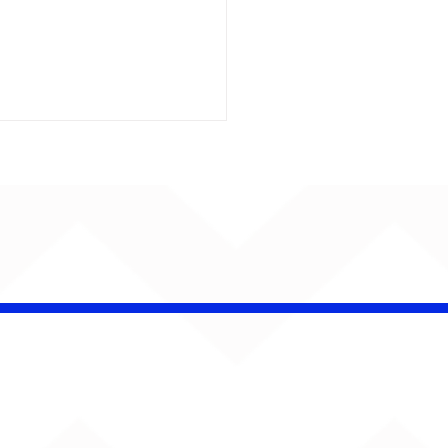
insk conquista
campeonato da
lha da Aldeia no
o Rock