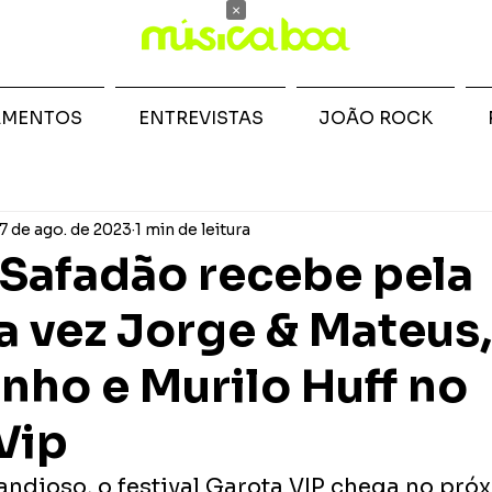
×
AMENTOS
ENTREVISTAS
JOÃO ROCK
7 de ago. de 2023
1 min de leitura
Safadão recebe pela
a vez Jorge & Mateus,
ho e Murilo Huff no
Vip
andioso, o festival Garota VIP chega no próx