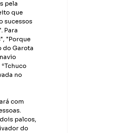
s pela 
ito que 
o sucessos 
. Para 
", "Porque 
ão do Garota 
navio 
 “Tchuco 
vada no 
tará com 
essoas. 
dois palcos, 
ivador do 