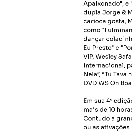
Apaixonado", e 
dupla Jorge & M
carioca gosta, 
como "Fulminante
dançar coladinh
Eu Presto" e "Pon
VIP, Wesley Safa
internacional, 
Nela”, “Tu Tava
DVD WS On Boar
Em sua 4° edição
mais de 10 horas
Contudo a grand
ou as ativações 