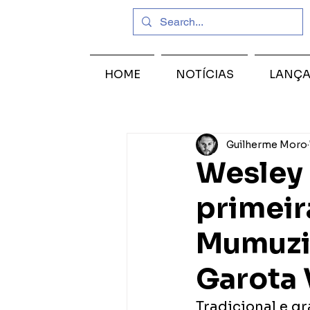
HOME
NOTÍCIAS
LANÇ
Guilherme Moro
Wesley 
primeir
Mumuzin
Garota 
Tradicional e gr