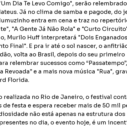
"Um Dia Te Levo Comigo", serão relembrado
ateus. Já no clima de samba e pagode, do je
Mumuzinho entra em cena e traz no repertóri
", "A Gente Já Não Rola" e "Curto Circuito"
o, Murilo Huff interpretará "Dois Enganados
to Final". E pra ir até o sol nascer, o anfitri
dão, volta ao Brasil, depois do seu primeiro 
para relembrar sucessos como “Passatempo”,
 na Revoada” e a mais nova música "Rua", gra
d Florida.
 realizada no Rio de Janeiro, o festival con
 de festa e espera receber mais de 50 mil p
iosidade não está apenas na estrutura dos 
presentes no dia, o evento hoje, é um incent