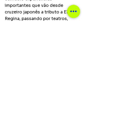
importantes que vão desde 
cruzeiro japonês a tributo a Elis 
Regina, passando por teatros, 
festivais, viradas culturais e Sescs 
que a ajudaram a encontrar seu 
estilo e identidade. Nessa 
caminhada, dividiu palcos com 
grandes nomes da música. Uma 
estrada que trouxe 
amadurecimento e preparo para 
seu crescimento artístico.
Apaixonada pelo samba, em 2018 
lançou seu primeiro álbum “Minha 
Cara” carregado de brasilidade, 
talento e malemolência.  Em 2022, 
Rafa apresenta novos projetos 
entre eles o lançamento do álbum 
“Rafa Laranja Acústico". 