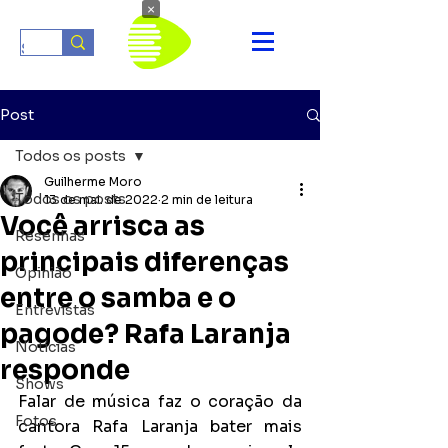
×
Post
Todos os posts
Guilherme Moro
Todos os posts
13 de mai. de 2022
2 min de leitura
Você arrisca as
Resenhas
principais diferenças
Opinião
entre o samba e o
Entrevistas
pagode? Rafa Laranja
Notícias
responde
Shows
Falar de música faz o coração da 
Fotos
cantora Rafa Laranja bater mais 