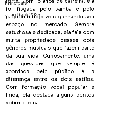
forte. Com 15 anos de carreira, ela 
Principais
foi fisgada pelo samba e pelo 
João Rock 2025
pagode e hoje vem ganhando seu 
espaço no mercado. Sempre 
estudiosa e dedicada, ela fala com 
muita propriedade desses dois 
gêneros musicais que fazem parte 
da sua vida. Curiosamente, uma 
das questões que sempre é 
abordada pelo público é a 
diferença entre os dois estilos. 
Com formação vocal popular e 
lírica, ela destaca alguns pontos 
sobre o tema.