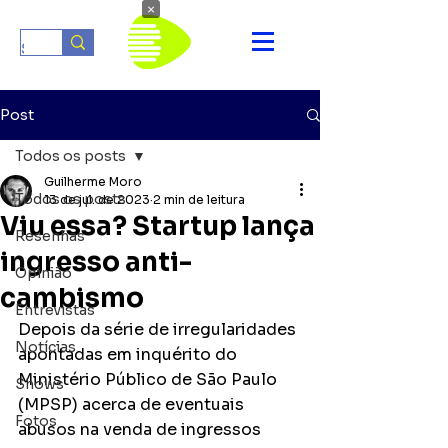
×
Post
Todos os posts
Guilherme Moro
Todos os posts
13 de jul. de 2023
2 min de leitura
Viu essa? Startup lança
Resenhas
ingresso anti-
Opinião
cambismo
Entrevistas
Depois da série de irregularidades 
Notícias
apontadas em inquérito do 
Ministério Público de São Paulo 
Shows
(MPSP) acerca de eventuais 
Fotos
abusos na venda de ingressos 