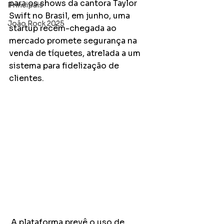
para os shows da cantora Taylor 
Principais
Swift no Brasil, em junho, uma 
João Rock 2025
startup recém-chegada ao 
mercado promete segurança na 
venda de tíquetes, atrelada a um 
sistema para fidelização de 
clientes.
 A plataforma prevê o uso de 