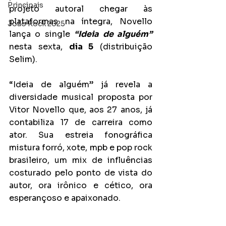
Principais
projeto autoral chegar às 
plataformas na íntegra, Novello 
João Rock 2025
lança o single 
“Ideia de alguém”
nesta sexta, 
dia 5
 (distribuição 
Selim).
“Ideia de alguém” já revela a 
diversidade musical proposta por 
Vitor Novello que, aos 27 anos, já 
contabiliza 17 de carreira como 
ator. Sua estreia fonográfica 
mistura forró, xote, mpb e pop rock 
brasileiro, um mix de influências 
costurado pelo ponto de vista do 
autor, ora irônico e cético, ora 
esperançoso e apaixonado.