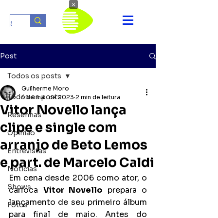
×
Post
Todos os posts
Guilherme Moro
Todos os posts
4 de mai. de 2023
2 min de leitura
Vitor Novello lança
Resenhas
clipe e single com
Opinião
arranjo de Beto Lemos
Entrevistas
e part. de Marcelo Caldi
Notícias
Em cena desde 2006 como ator, o 
Shows
carioca 
Vitor Novello
 prepara o 
lançamento de seu primeiro álbum 
Fotos
para final de maio. Antes do 