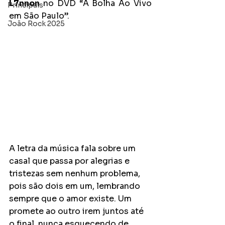
L7nnon
 no DVD “A Bolha Ao Vivo 
Principais
em São Paulo”.
João Rock 2025
A letra da música fala sobre um 
casal que passa por alegrias e 
tristezas sem nenhum problema, 
pois são dois em um, lembrando 
sempre que o amor existe. Um 
promete ao outro irem juntos até 
o final, nunca esquecendo de 