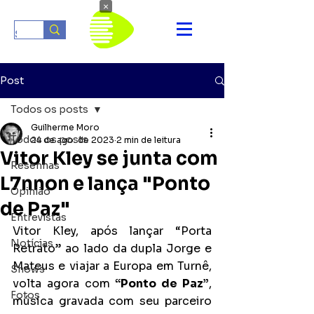
×
Post
Todos os posts
Guilherme Moro
Todos os posts
24 de ago. de 2023
2 min de leitura
Vitor Kley se junta com
Resenhas
L7nnon e lança "Ponto
Opinião
de Paz"
Entrevistas
Vitor Kley, após lançar “Porta 
Notícias
Retrato” ao lado da dupla Jorge e 
Mateus e viajar a Europa em Turnê, 
Shows
volta agora com 
“Ponto de Paz”
, 
Fotos
música gravada com seu parceiro 