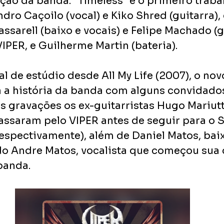
ção da banda. “Timeless” é o primeiro traba
dro Caçoilo (vocal) e Kiko Shred (guitarra), 
assarell (baixo e vocais) e Felipe Machado (gu
IPER, e Guilherme Martin (bateria).
l de estúdio desde All My Life (2007), o no
a história da banda com alguns convidados
s gravações os ex-guitarristas Hugo Mariutti
passaram pelo VIPER antes de seguir para o 
 respectivamente), além de Daniel Matos, baix
do Andre Matos, vocalista que começou sua c
banda.