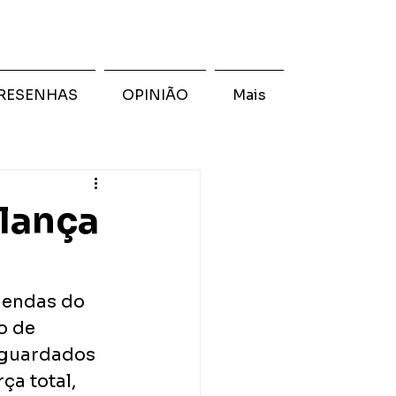
RESENHAS
OPINIÃO
Mais
 lança
lendas do 
o de 
aguardados 
a total, 