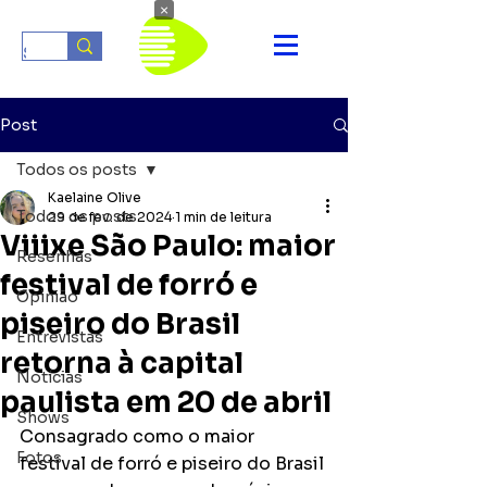
×
Post
Todos os posts
Kaelaine Olive
Todos os posts
29 de fev. de 2024
1 min de leitura
Viiixe São Paulo: maior
Resenhas
festival de forró e
Opinião
piseiro do Brasil
Entrevistas
retorna à capital
Notícias
paulista em 20 de abril
Shows
Consagrado como o maior 
Fotos
festival de forró e piseiro do Brasil 