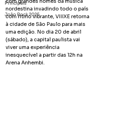
com grandes nomes da música 
Principais
nordestina invadindo todo o país 
João Rock 2025
com ritmo vibrante, VIIIXE retorna 
à cidade de São Paulo para mais 
uma edição. No dia 20 de abril 
(sábado), a capital paulista vai 
viver uma experiência 
inesquecível a partir das 12h na 
Arena Anhembi. 