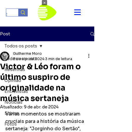
×
Post
Todos os posts
Guilherme Moro
Todos os posts
8 de abr. de 2024
3 min de leitura
Victor & Léo foram o
Resenhas
último suspiro de
Opinião
originalidade na
Entrevistas
música sertaneja
Notícias
Atualizado:
9 de abr. de 2024
Shows
Várias momentos se mostraram 
cruciais para a história da música 
Fotos
sertaneja: "Jorginho do Sertão", 