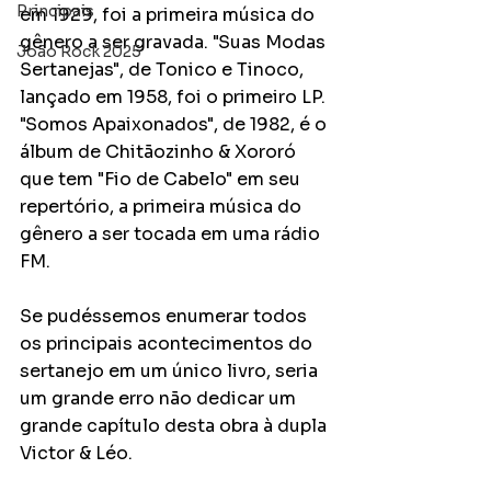
Principais
em 1929, foi a primeira música do 
gênero a ser gravada. "Suas Modas 
João Rock 2025
Sertanejas", de Tonico e Tinoco, 
lançado em 1958, foi o primeiro LP. 
"Somos Apaixonados", de 1982, é o 
álbum de Chitãozinho & Xororó 
que tem "Fio de Cabelo" em seu 
repertório, a primeira música do 
gênero a ser tocada em uma rádio 
FM. 
Se pudéssemos enumerar todos 
os principais acontecimentos do 
sertanejo em um único livro, seria 
um grande erro não dedicar um 
grande capítulo desta obra à dupla 
Victor & Léo. 